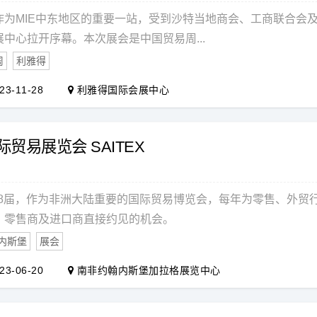
为MIE中东地区的重要一站，受到沙特当地商会、工商联合会及政
中心拉开序幕。本次展会是中国贸易周...
周
利雅得
23-11-28
利雅得国际会展中心
际贸易展览会 SAITEX
举办28届，作为非洲大陆重要的国际贸易博览会，每年为零售、外
、零售商及进口商直接约见的机会。
内斯堡
展会
23-06-20
南非约翰内斯堡加拉格展览中心