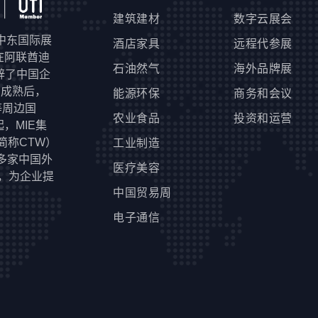
建筑建材
数字云展会
于中东国际展
酒店家具
远程代参展
年在阿联酋迪
石油然气
海外品牌展
辟了中国企
场成熟后，
能源环保
商务和会议
等周边国
农业食品
投资和运营
，MIE集
 简称CTW）
工业制造
多家中国外
医疗美容
，为企业提
中国贸易周
电子通信