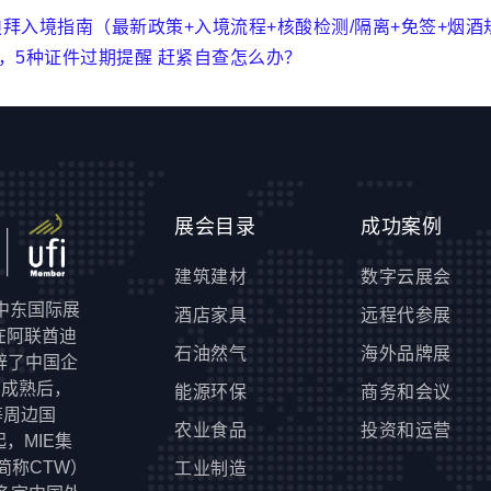
新迪拜入境指南（最新政策+入境流程+核酸检测/隔离+免签+烟酒
，5种证件过期提醒 赶紧自查怎么办？
展会目录
成功案例
建筑建材
数字云展会
于中东国际展
酒店家具
远程代参展
年在阿联酋迪
石油然气
海外品牌展
辟了中国企
场成熟后，
能源环保
商务和会议
等周边国
农业食品
投资和运营
，MIE集
 简称CTW）
工业制造