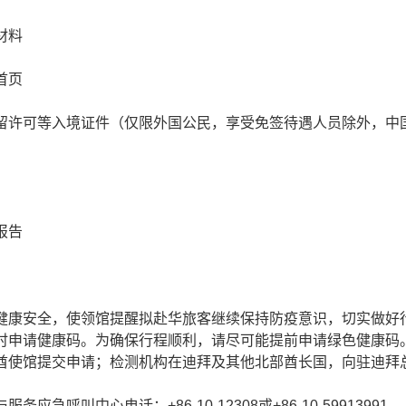
材料
首页
留许可等入境证件（仅限外国公民，享受免签待遇人员除外，中
报告
健康安全，使领馆提醒拟赴华旅客继续保持防疫意识，切实做好
时申请健康码。为确保行程顺利，请尽可能提前申请绿色健康码
酋使馆提交申请；检测机构在迪拜及其他北部酋长国，向驻迪拜
应急呼叫中心电话：+86-10-12308或+86-10-59913991