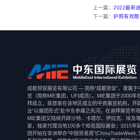
上一篇：
2022最
下一篇：
护照有效期
成都贸促展览有限公司 — 简称“成都贸促”，隶属
览（简称MIE集团，UFI成员) 。MIE集团于2000
拜成立，是首家在该地区成立的中资展览机构，开
业“以展团形式”赴中东参展之先河。在迪拜展览市
MIE集团又陆续开辟沙特、卡塔尔、伊拉克、埃及
家，独家代理当地100多个知名国际展会；2015年起
团开始在非洲举办“中国贸易周”(ChinaTradeWeek,